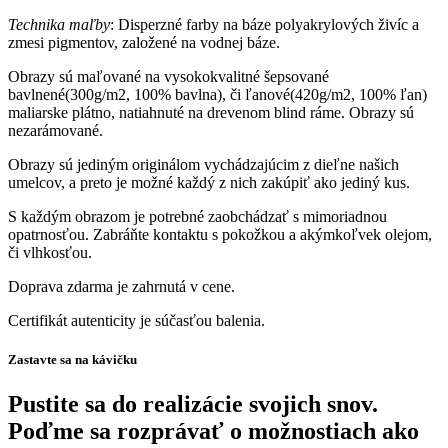
Technika maľby
: Disperzné farby na báze polyakrylových živíc a
zmesi pigmentov, založené na vodnej báze.
Obrazy sú maľované na vysokokvalitné šepsované
bavlnené(300g/m2, 100% bavlna), či ľanové(420g/m2, 100% ľan)
maliarske plátno, natiahnuté na drevenom blind ráme. Obrazy sú
nezarámované.
Obrazy sú jediným originálom vychádzajúcim z dieľne našich
umelcov, a preto je možné každý z nich zakúpiť ako jediný kus.
S každým obrazom je potrebné zaobchádzať s mimoriadnou
opatrnosťou. Zabráňte kontaktu s pokožkou a akýmkoľvek olejom,
či vlhkosťou.
Doprava zdarma je zahrnutá v cene.
Certifikát autenticity je súčasťou balenia.
Zastavte sa na kávičku
Pustite sa do realizácie svojich snov.
Poďme sa rozprávať o možnostiach ako