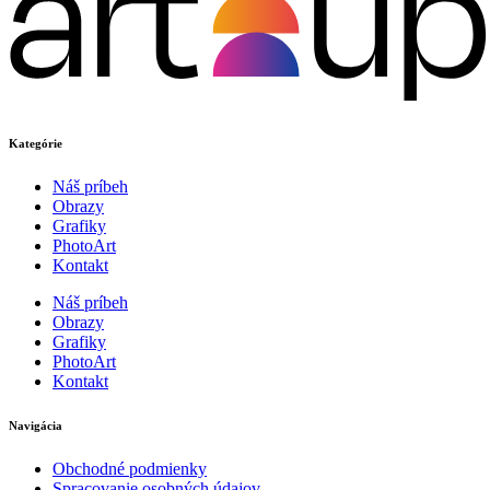
Kategórie
Náš príbeh
Obrazy
Grafiky
PhotoArt
Kontakt
Náš príbeh
Obrazy
Grafiky
PhotoArt
Kontakt
Navigácia
Obchodné podmienky
Spracovanie osobných údajov