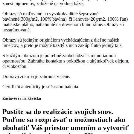
zmesi pigmentov, založené na vodnej báze.
Obrazy sú maľované na vysokokvalitné šepsované
bavlnené(300g/m2, 100% bavlna), či ľanové(420g/m2, 100% ľan)
maliarske plátno, natiahnuté na drevenom blind ráme. Obrazy sú
nezarámované.
Obrazy sú jediným originálom vychádzajúcim z dieľne našich
umelcov, a preto je možné každý z nich zakúpiť ako jediný kus.
S každým obrazom je potrebné zaobchádzať s mimoriadnou
opatrnosťou. Zabráňte kontaktu s pokožkou a akýmkoľvek olejom,
či vlhkosťou.
Doprava zdarma je zahrnutá v cene.
Certifikát autenticity je súčasťou balenia.
Zastavte sa na kávičku
Pustite sa do realizácie svojich snov.
Poďme sa rozprávať o možnostiach ako
obohatiť Váš priestor umením a vytvoriť