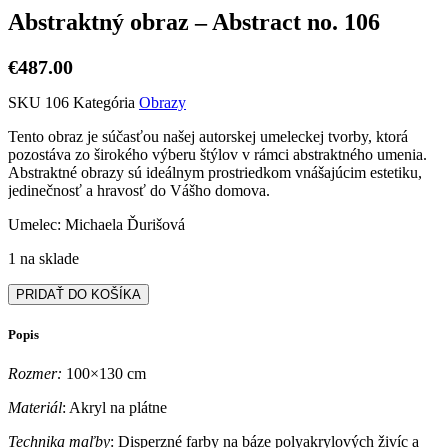
Abstraktný obraz – Abstract no. 106
€
487.00
SKU
106
Kategória
Obrazy
Tento obraz je súčasťou našej autorskej umeleckej tvorby, ktorá
pozostáva zo širokého výberu štýlov v rámci abstraktného umenia.
Abstraktné obrazy sú ideálnym prostriedkom vnášajúcim estetiku,
jedinečnosť a hravosť do Vášho domova.
Umelec: Michaela Ďurišová
1 na sklade
množstvo
PRIDAŤ DO KOŠÍKA
Abstraktný
obraz
Popis
-
Abstract
Rozmer:
100×130 cm
no.
106
Materiál
: Akryl na plátne
Technika maľby
: Disperzné farby na báze polyakrylových živíc a