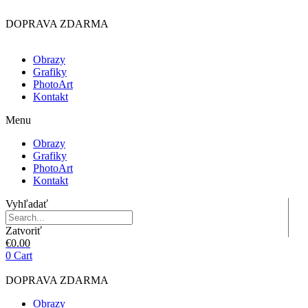
Preskočiť
na
DOPRAVA ZDARMA
obsah
Obrazy
Grafiky
PhotoArt
Kontakt
Menu
Obrazy
Grafiky
PhotoArt
Kontakt
Vyhľadať
Zatvoriť
€
0.00
0
Cart
DOPRAVA ZDARMA
Obrazy