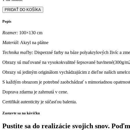
množstvo
PRIDAŤ DO KOŠÍKA
Abstraktný
obraz
Popis
-
Abstract
Rozmer:
100×130 cm
no.
27
Materiál
: Akryl na plátne
Technika maľby
: Disperzné farby na báze polyakrylových živíc a zm
Obrazy sú maľované na vysokokvalitné šepsované bavlnené(300g/m2,
Obrazy sú jediným originálom vychádzajúcim z dieľne našich umelcov
S každým obrazom je potrebné zaobchádzať s mimoriadnou opatrnosť
Doprava zdarma je zahrnutá v cene.
Certifikát autenticity je súčasťou balenia.
Zastavte sa na kávičku
Pustite sa do realizácie svojich snov. Po