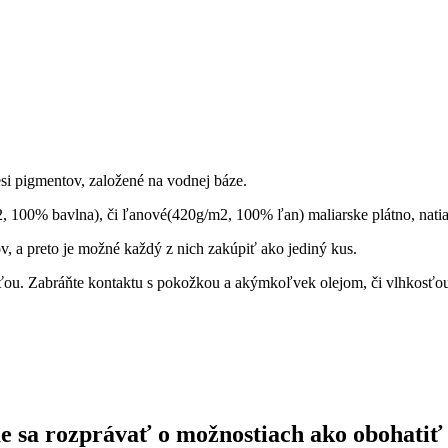
esi pigmentov, založené na vodnej báze.
 100% bavlna), či ľanové(420g/m2, 100% ľan) maliarske plátno, nati
, a preto je možné každý z nich zakúpiť ako jediný kus.
ou. Zabráňte kontaktu s pokožkou a akýmkoľvek olejom, či vlhkosťo
ďme sa rozprávať o možnostiach ako obohatiť