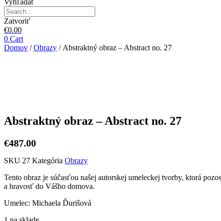
Vyhľadať
Zatvoriť
€
0.00
0
Cart
Domov
/
Obrazy
/ Abstraktný obraz – Abstract no. 27
Abstraktný obraz – Abstract no. 27
€
487.00
SKU
27
Kategória
Obrazy
Tento obraz je súčasťou našej autorskej umeleckej tvorby, ktorá pozo
a hravosť do Vášho domova.
Umelec: Michaela Ďurišová
1 na sklade