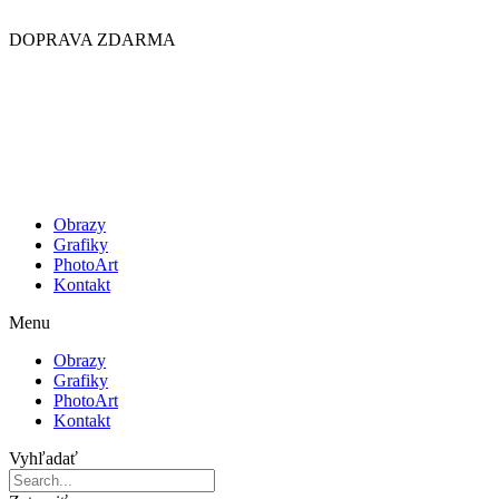
Preskočiť
na
DOPRAVA ZDARMA
obsah
Obrazy
Grafiky
PhotoArt
Kontakt
Menu
Obrazy
Grafiky
PhotoArt
Kontakt
Vyhľadať