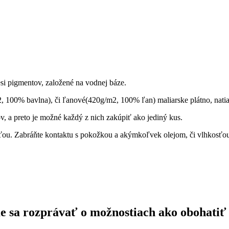
esi pigmentov, založené na vodnej báze.
 100% bavlna), či ľanové(420g/m2, 100% ľan) maliarske plátno, nati
, a preto je možné každý z nich zakúpiť ako jediný kus.
ou. Zabráňte kontaktu s pokožkou a akýmkoľvek olejom, či vlhkosťo
ďme sa rozprávať o možnostiach ako obohatiť