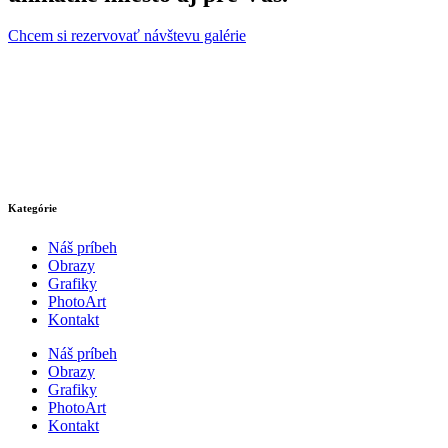
Chcem si rezervovať návštevu galérie
Kategórie
Náš príbeh
Obrazy
Grafiky
PhotoArt
Kontakt
Náš príbeh
Obrazy
Grafiky
PhotoArt
Kontakt