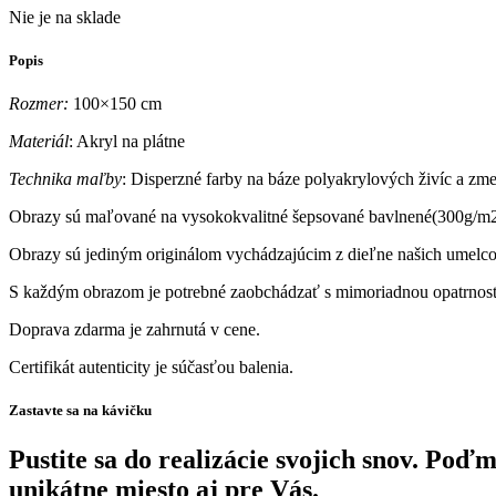
Nie je na sklade
Popis
Rozmer:
100×150 cm
Materiál
: Akryl na plátne
Technika maľby
: Disperzné farby na báze polyakrylových živíc a zm
Obrazy sú maľované na vysokokvalitné šepsované bavlnené(300g/m2,
Obrazy sú jediným originálom vychádzajúcim z dieľne našich umelcov
S každým obrazom je potrebné zaobchádzať s mimoriadnou opatrnosť
Doprava zdarma je zahrnutá v cene.
Certifikát autenticity je súčasťou balenia.
Zastavte sa na kávičku
Pustite sa do realizácie svojich snov. Po
unikátne miesto aj pre Vás.