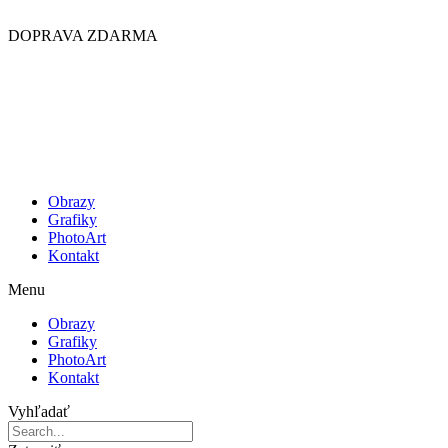
Preskočiť
na
DOPRAVA ZDARMA
obsah
Obrazy
Grafiky
PhotoArt
Kontakt
Menu
Obrazy
Grafiky
PhotoArt
Kontakt
Vyhľadať