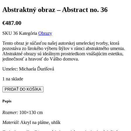
Abstraktný obraz – Abstract no. 36
€
487.00
SKU
36
Kategória
Obrazy
Tento obraz je súčasťou našej autorskej umeleckej tvorby, ktorá
pozostáva zo širokého výberu štýlov v rámci abstraktného umenia.
Abstraktné obrazy sú ideálnym prostriedkom vnášajúcim estetiku,
jedinečnosť a hravosť do Vášho domova.
Umelec: Michaela Ďurišová
1 na sklade
množstvo
PRIDAŤ DO KOŠÍKA
Abstraktný
obraz
Popis
-
Abstract
Rozmer:
100×130 cm
no.
36
Materiál
: Akryl na plátne, uhlík