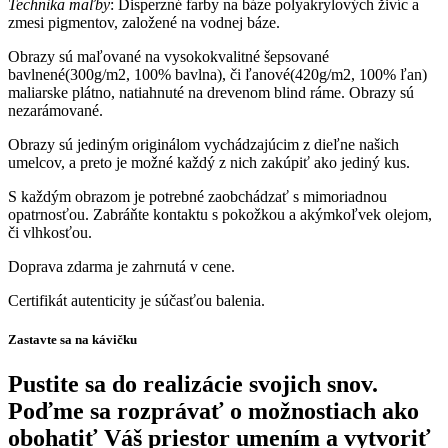
Technika maľby
: Disperzné farby na báze polyakrylových živíc a
zmesi pigmentov, založené na vodnej báze.
Obrazy sú maľované na vysokokvalitné šepsované
bavlnené(300g/m2, 100% bavlna), či ľanové(420g/m2, 100% ľan)
maliarske plátno, natiahnuté na drevenom blind ráme. Obrazy sú
nezarámované.
Obrazy sú jediným originálom vychádzajúcim z dieľne našich
umelcov, a preto je možné každý z nich zakúpiť ako jediný kus.
S každým obrazom je potrebné zaobchádzať s mimoriadnou
opatrnosťou. Zabráňte kontaktu s pokožkou a akýmkoľvek olejom,
či vlhkosťou.
Doprava zdarma je zahrnutá v cene.
Certifikát autenticity je súčasťou balenia.
Zastavte sa na kávičku
Pustite sa do realizácie svojich snov.
Poďme sa rozprávať o možnostiach ako
obohatiť Váš priestor umením a vytvoriť