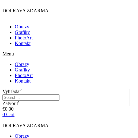
Preskočiť
na
DOPRAVA ZDARMA
obsah
Obrazy
Grafiky
PhotoArt
Kontakt
Menu
Obrazy
Grafiky
PhotoArt
Kontakt
Vyhľadať
Zatvoriť
€
0.00
0
Cart
DOPRAVA ZDARMA
Obrazy