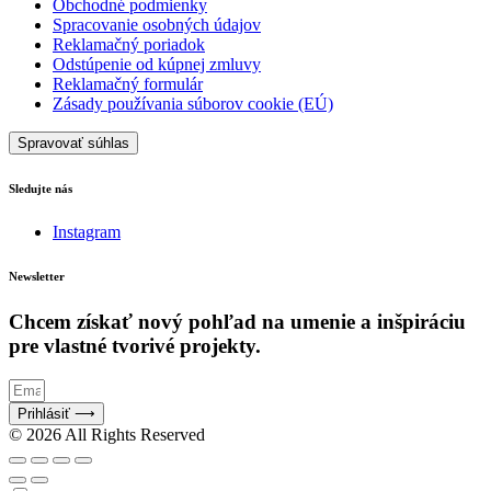
Obchodné podmienky
Spracovanie osobných údajov
Reklamačný poriadok
Odstúpenie od kúpnej zmluvy
Reklamačný formulár
Zásady používania súborov cookie (EÚ)
Spravovať súhlas
Sledujte nás
Instagram
Newsletter
Chcem získať nový pohľad na umenie a inšpiráciu
pre vlastné tvorivé projekty.
Prihlásiť ⟶
© 2026 All Rights Reserved