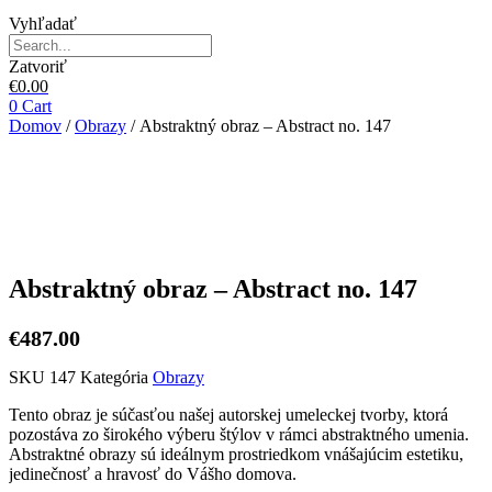
Vyhľadať
Zatvoriť
€
0.00
0
Cart
Domov
/
Obrazy
/ Abstraktný obraz – Abstract no. 147
Abstraktný obraz – Abstract no. 147
€
487.00
SKU
147
Kategória
Obrazy
Tento obraz je súčasťou našej autorskej umeleckej tvorby, ktorá
pozostáva zo širokého výberu štýlov v rámci abstraktného umenia.
Abstraktné obrazy sú ideálnym prostriedkom vnášajúcim estetiku,
jedinečnosť a hravosť do Vášho domova.