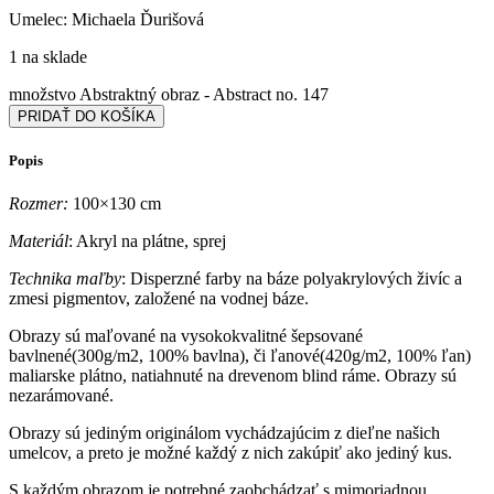
Umelec: Michaela Ďurišová
1 na sklade
množstvo Abstraktný obraz - Abstract no. 147
PRIDAŤ DO KOŠÍKA
Popis
Rozmer:
100×130 cm
Materiál
: Akryl na plátne, sprej
Technika maľby
: Disperzné farby na báze polyakrylových živíc a
zmesi pigmentov, založené na vodnej báze.
Obrazy sú maľované na vysokokvalitné šepsované
bavlnené(300g/m2, 100% bavlna), či ľanové(420g/m2, 100% ľan)
maliarske plátno, natiahnuté na drevenom blind ráme. Obrazy sú
nezarámované.
Obrazy sú jediným originálom vychádzajúcim z dieľne našich
umelcov, a preto je možné každý z nich zakúpiť ako jediný kus.
S každým obrazom je potrebné zaobchádzať s mimoriadnou