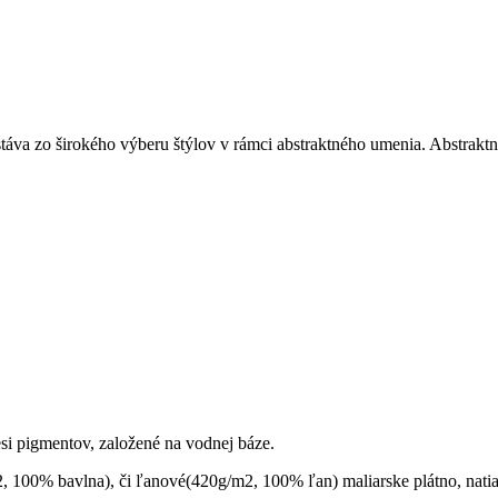
stáva zo širokého výberu štýlov v rámci abstraktného umenia. Abstrakt
esi pigmentov, založené na vodnej báze.
 100% bavlna), či ľanové(420g/m2, 100% ľan) maliarske plátno, nati