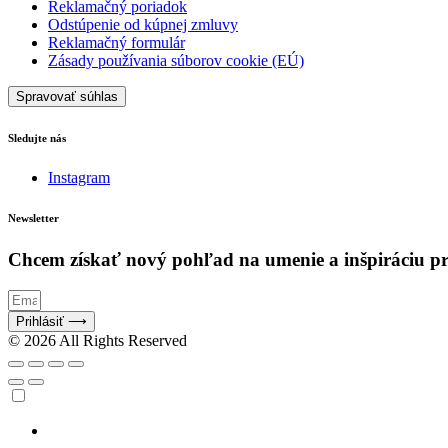
Reklamačný poriadok
Odstúpenie od kúpnej zmluvy
Reklamačný formulár
Zásady používania súborov cookie (EÚ)
Spravovať súhlas
Sledujte nás
Instagram
Newsletter
Chcem získať nový pohľad na umenie a inšpiráciu pre
Prihlásiť ⟶
© 2026 All Rights Reserved