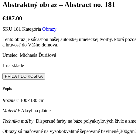
Abstraktný obraz – Abstract no. 181
€
487.00
SKU
181
Kategória
Obrazy
Tento obraz je súčasťou našej autorskej umeleckej tvorby, ktorá pozo
a hravosť do Vášho domova.
Umelec: Michaela Ďurišová
1 na sklade
množstvo
PRIDAŤ DO KOŠÍKA
Abstraktný
obraz
Popis
–
Abstract
Rozmer:
100×130 cm
no.
181
Materiál
: Akryl na plátne
Technika maľby
: Disperzné farby na báze polyakrylových živíc a zm
Obrazy sú maľované na vysokokvalitné šepsované bavlnené(300g/m2,