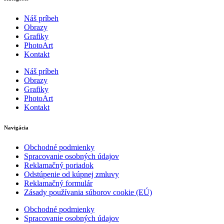
Náš príbeh
Obrazy
Grafiky
PhotoArt
Kontakt
Náš príbeh
Obrazy
Grafiky
PhotoArt
Kontakt
Navigácia
Obchodné podmienky
Spracovanie osobných údajov
Reklamačný poriadok
Odstúpenie od kúpnej zmluvy
Reklamačný formulár
Zásady používania súborov cookie (EÚ)
Obchodné podmienky
Spracovanie osobných údajov