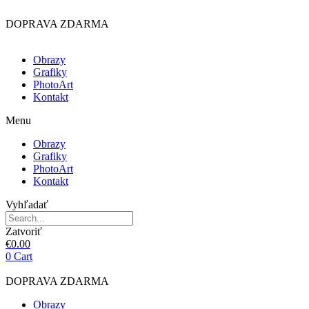
Preskočiť
na
DOPRAVA ZDARMA
obsah
Obrazy
Grafiky
PhotoArt
Kontakt
Menu
Obrazy
Grafiky
PhotoArt
Kontakt
Vyhľadať
Zatvoriť
€
0.00
0
Cart
DOPRAVA ZDARMA
Obrazy