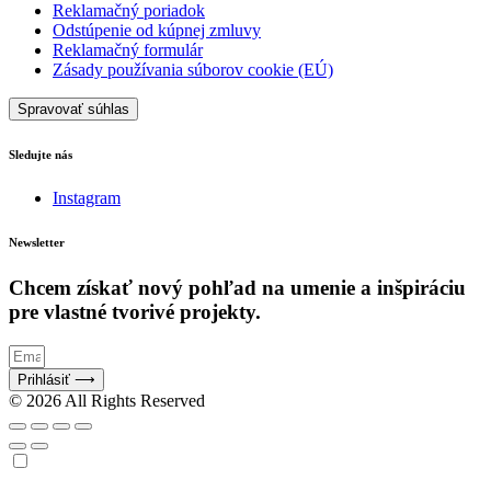
Reklamačný poriadok
Odstúpenie od kúpnej zmluvy
Reklamačný formulár
Zásady používania súborov cookie (EÚ)
Spravovať súhlas
Sledujte nás
Instagram
Newsletter
Chcem získať nový pohľad na umenie a inšpiráciu
pre vlastné tvorivé projekty.
Prihlásiť ⟶
© 2026 All Rights Reserved