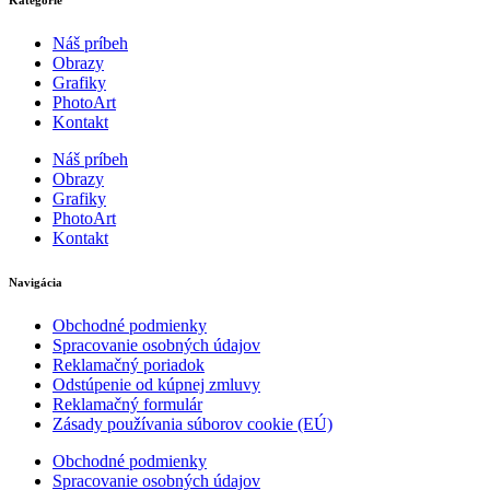
Kategórie
Náš príbeh
Obrazy
Grafiky
PhotoArt
Kontakt
Náš príbeh
Obrazy
Grafiky
PhotoArt
Kontakt
Navigácia
Obchodné podmienky
Spracovanie osobných údajov
Reklamačný poriadok
Odstúpenie od kúpnej zmluvy
Reklamačný formulár
Zásady používania súborov cookie (EÚ)
Obchodné podmienky
Spracovanie osobných údajov