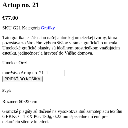
Artup no. 21
€
77.00
SKU
G21
Kategória
Grafiky
Táto grafika je súčasťou našej autorskej umeleckej tvorby, ktorá
pozostáva zo širokého výberu štýlov v rámci grafického umenia.
Umelecké grafické plagáty sú ideálnym prostriedkom vnášajúcim
estetiku, jedinečnosť a hravosť do Vášho domova.
Umelec: Oozi
množstvo Artup no. 21
PRIDAŤ DO KOŠÍKA
Popis
Rozmer: 60×90 cm
Grafické plagáty sú tlačené na vysokokvalitnú samolepiacu textíliu
GEKKO – TEX PG, 180g, 0,22 mm špeciálne určenú pre
dekoráciu stien v interiéri.