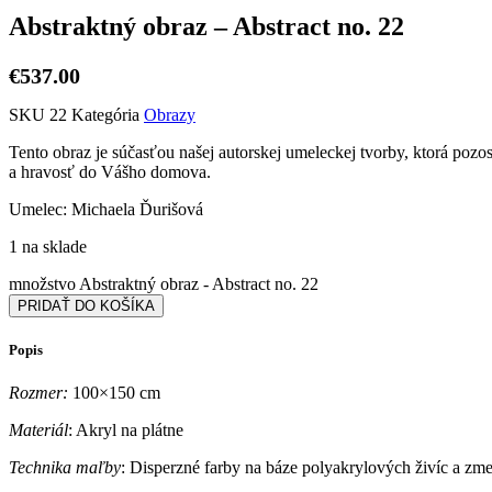
Abstraktný obraz – Abstract no. 22
€
537.00
SKU
22
Kategória
Obrazy
Tento obraz je súčasťou našej autorskej umeleckej tvorby, ktorá pozo
a hravosť do Vášho domova.
Umelec: Michaela Ďurišová
1 na sklade
množstvo Abstraktný obraz - Abstract no. 22
PRIDAŤ DO KOŠÍKA
Popis
Rozmer:
100×150 cm
Materiál
: Akryl na plátne
Technika maľby
: Disperzné farby na báze polyakrylových živíc a zm