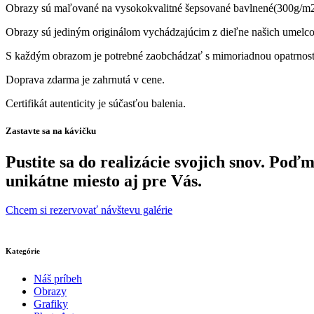
Obrazy sú maľované na vysokokvalitné šepsované bavlnené(300g/m2,
Obrazy sú jediným originálom vychádzajúcim z dieľne našich umelcov
S každým obrazom je potrebné zaobchádzať s mimoriadnou opatrnosť
Doprava zdarma je zahrnutá v cene.
Certifikát autenticity je súčasťou balenia.
Zastavte sa na kávičku
Pustite sa do realizácie svojich snov. Po
unikátne miesto aj pre Vás.
Chcem si rezervovať návštevu galérie
Kategórie
Náš príbeh
Obrazy
Grafiky