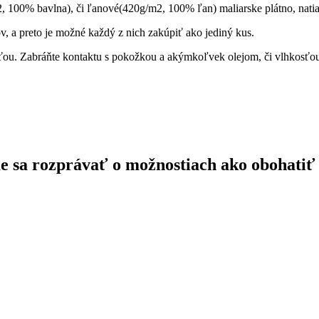
 100% bavlna), či ľanové(420g/m2, 100% ľan) maliarske plátno, nati
, a preto je možné každý z nich zakúpiť ako jediný kus.
ou. Zabráňte kontaktu s pokožkou a akýmkoľvek olejom, či vlhkosťo
ďme sa rozprávať o možnostiach ako obohatiť