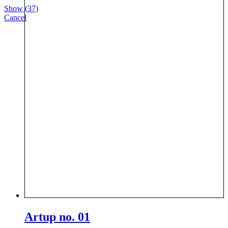
Show
(
37
)
Cancel
Artup no. 01