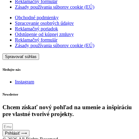
Reklamačný formulár
Zásady používania súborov cookie (EÚ)
Obchodné podmienky
Spracovanie osobných údajov
Reklamačný poriadok
Odstúpenie od kúpnej zmluvy
Reklamačný formulár
Zásady používania súborov cookie (EÚ)
Spravovať súhlas
Sledujte nás
Instagram
Newsletter
Chcem získať nový pohľad na umenie a inšpiráciu
pre vlastné tvorivé projekty.
Prihlásiť ⟶