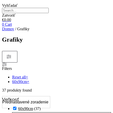
Vyhľadať
Zatvoriť
€
0.00
0
Cart
Domov
/ Grafiky
Grafiky
Filters
Reset all
×
60x90cm
×
37
produkty found
Veľkosť
60x90cm
(
37
)